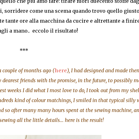
quello che piú amo fare: tirare fuori duecento stoffe dag
i, sorridere come una scema quando trovo quello giusto
e tante ore alla macchina da cucire e altrettante a finire
agli a mano.. eccolo il risultato!
***
 a couple of months ago (
here
), I had designed and made the
 dearest friends with the promise, in the future, to possibly 
test weeks I did what I most love to do, I took out from my she
dreds kind of colour matchings, I smiled in that typical silly
and so after many many hours spent at the sewing machine, a
ng all the little details... here is the result!