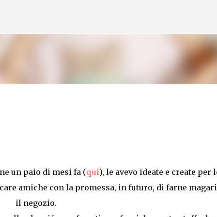
Skip to main content
e un paio di mesi fa (
qui
), le avevo ideate e create per l
care amiche con la promessa, in futuro, di farne magari
il negozio.