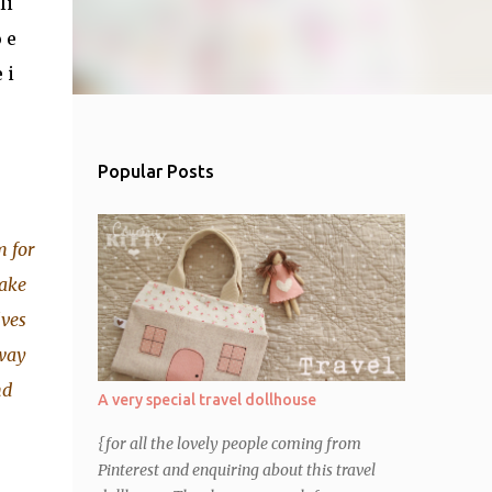
li
 e
 i
Popular Posts
m for
make
lves
 way
nd
A very special travel dollhouse
{for all the lovely people coming from
Pinterest and enquiring about this travel