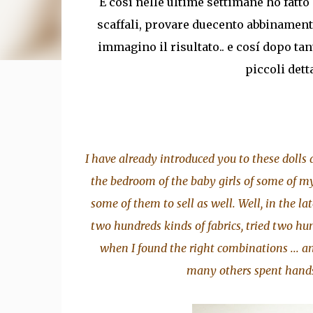
E cosí nelle ultime settimane ho fatto 
scaffali, provare duecento abbinament
immagino il risultato.. e cosí dopo tant
piccoli dett
I have already introduced you to these dolls
the bedroom of the baby girls of some of my
some of them to sell as well. Well, in the la
two hundreds kinds of fabrics, tried two hun
when I found the right combinations ... 
many others spent handsewi