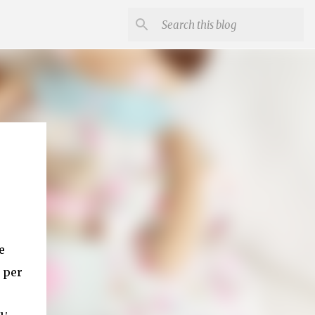
e
 per