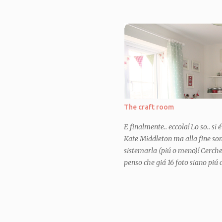
dell'asilo, e mi sono imbattuta, 
qui ) che ho subito acquistato,
successone coi bimbi. Da quel 
uno su quel genere ma con i gior
molto pignola e ne volevo uno p
immensamente bisogno di un pr
occupate (ma non con il cucito,
i bimbi sempre con me) in questo
is my "lock down project" as I lik
The craft room
E finalmente.. eccola! Lo so.. si 
Kate Middleton ma alla fine sono
sistemarla (piú o meno)! Cerche
penso che giá 16 foto siano piú c
piú possibile, ma é una stanzina 
mostarvela tutta e farci stare tu
oggi vi mostro un pó di visioni 
dettaglio . E nei prossimi post 