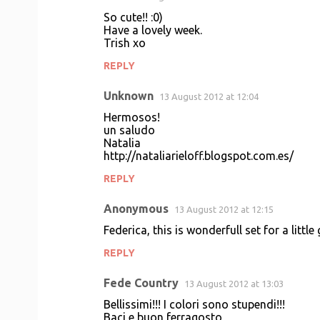
So cute!! :0)
Have a lovely week.
Trish xo
REPLY
Unknown
13 August 2012 at 12:04
Hermosos!
un saludo
Natalia
http://nataliarieloff.blogspot.com.es/
REPLY
Anonymous
13 August 2012 at 12:15
Federica, this is wonderfull set for a little 
REPLY
Fede Country
13 August 2012 at 13:03
Bellissimi!!! I colori sono stupendi!!!
Baci e buon ferragosto