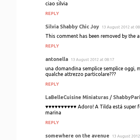
t
ciao silvia
s
REPLY
Silvia Shabby Chic Joy
13 August 2012 at 08
This comment has been removed by the a
REPLY
antonella
13 August 2012 at 08:17
una domandina semplice semplice oggi, ma 
qualche attrezzo particolare???
REPLY
LaBelleCuisine Miniaturas / ShabbyPari
♥♥♥♥♥♥♥♥♥♥ Adoro! A Tilda está super f
marina
REPLY
somewhere on the avenue
13 August 2012