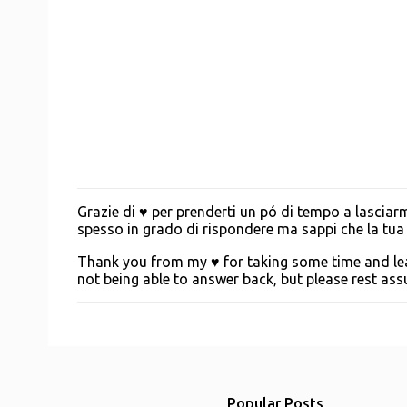
Grazie di ♥ per prenderti un pó di tempo a lascia
P
spesso in grado di rispondere ma sappi che la tua g
o
s
Thank you from my ♥ for taking some time and leav
t
not being able to answer back, but please rest a
a
C
o
m
m
e
n
t
Popular Posts