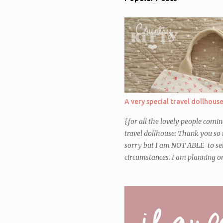
A very special travel dollhous
{for all the lovely people comi
travel dollhouse: Thank you so 
sorry but I am NOT ABLE to sel
circumstances. I am planning on 
Etsy shop, so that you can make
late Spring 2016} Non stavo davv
nel mio blog questo ultimo lavo
aspettare di consegnarlo alle pi
finalmente eccolo qui! Credo di