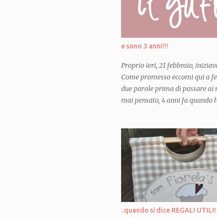
dal momento esatto in cui la pr
incinta. Avevo giá in mente di pr
aprono e diventano casette o min
per macchinine e tutto quel gener
e sono 3 anni!!!
Proprio ieri, 21 febbraio, inizi
Come promesso eccomi qui a fes
due parole prima di passare ai r
mai pensato, 4 anni fa quando ho
anni fa quando ho pubblicato il 
craft, sarebbero diventati cosí 
creduto che creare e giocare con
potesse far conoscere persone m
mondo cosí incredibile... mai av
sono qui, completamente assorb
qui con tantissime amiche crea
stimolano, che mi ispirano, che
mettermi in discussione, a prov
..quando si dice REGALI UTILI!
divertirmi, a miglior...