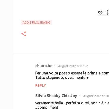
AGO E FILO/SEWING
chiara.bc
13 August 2012 at 07:52
C
Per una volta posso essere la prima a com
o
Tutto stupendo, ovviamente ♥
m
REPLY
m
Silvia Shabby Chic Joy
e
13 August 2012 at 08
n
veramente bella....perfetta direi, non c'è n
...complimenti