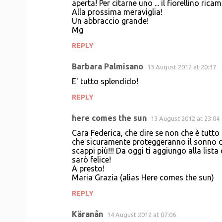
aperta! Per citarne uno ... il fiorellino ricam
Alla prossima meraviglia!
Un abbraccio grande!
Mg
REPLY
Barbara Palmisano
13 August 2012 at 20:37
E' tutto splendido!
REPLY
here comes the sun
13 August 2012 at 23:04
Cara Federica, che dire se non che è tutto
che sicuramente proteggeranno il sonno di
scappi più!!! Da oggi ti aggiungo alla list
sarò felice!
A presto!
Maria Grazia (alias Here comes the sun)
REPLY
Käranån
14 August 2012 at 07:06