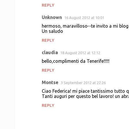
REPLY
Unknown
16 August 2012 at 10:01
hermoso, maravilloso--te invito a mi blo
Un saludo
REPLY
claudia
18 August 2012 at 12:12
bello,complimenti da Tenerife!!!!!
REPLY
Montse
3 September 2012 at 22:26
Ciao Federica! mi piace tantissimo tutto que
Tanti auguri per questo bel lavoro! un ab
REPLY