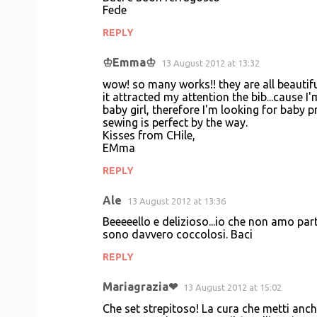
Fede
REPLY
♔Emma♔
13 August 2012 at 13:32
wow! so many works!! they are all beautifu
it attracted my attention the bib...cause 
baby girl, therefore I'm looking for baby pro
sewing is perfect by the way.
Kisses from CHile,
EMma
REPLY
Ale
13 August 2012 at 13:36
Beeeeello e delizioso...io che non amo part
sono davvero coccolosi. Baci
REPLY
Mariagrazia❤
13 August 2012 at 15:02
Che set strepitoso! La cura che metti anche