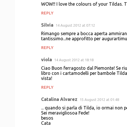
WOW!! I love the colours of your Tildas. Th
REPLY
Silvia
14 August 2012 at 07:12
Rimango sempre a bocca aperta ammirando l
tantissimo...ne approfitto per augurartim
REPLY
viola
14 August 2012 at 18:18
Ciao Buon ferragosto dal Piemonte! Se ri
libro con i cartamodelli per bambole Tilda
vista!
REPLY
Catalina Alvarez
15 August 2012 at 01:48
... quando si parla di Tilda, io ormai non pe
Sei meravigliosoa Fede!
besos
Cata