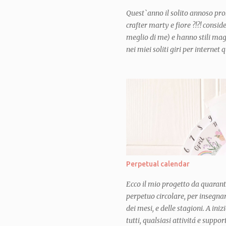
Quest`anno il solito annoso pro
crafter marty e fiore ?!?! consi
meglio di me) e hanno stili mag
nei miei soliti giri per interne
mi sono illuminata! e per la pr
deciso quale sarebbe stato parte
segnalato nel blog in questione 
fare un "casserole carrier"... o
trasporta-teglia"! Ho pensato all
sacchetti e sacchettini, giri e ri
teglie appena uscite dal forno 
per poter portare in modo decent
amici e mi sono chiesta: MA 
Perpetual calendar
Ecco il mio progetto da quarant
perpetuo circolare, per insegnar
dei mesi, e delle stagioni. A in
tutti, qualsiasi attivitá e suppo