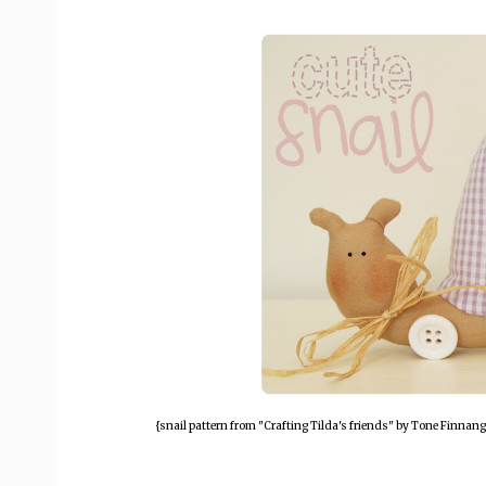
{snail pattern from "Crafting Tilda's friends" by Tone Finnange