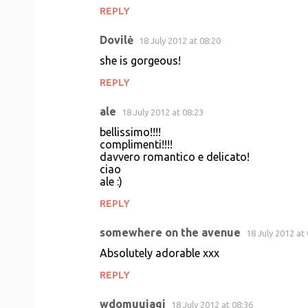
REPLY
Dovilė
18 July 2012 at 08:20
she is gorgeous!
REPLY
ale
18 July 2012 at 08:23
bellissimo!!!!
complimenti!!!!
davvero romantico e delicato!
ciao
ale :)
REPLY
somewhere on the avenue
18 July 2012 at
Absolutely adorable xxx
REPLY
wdomuujagi
18 July 2012 at 08:36