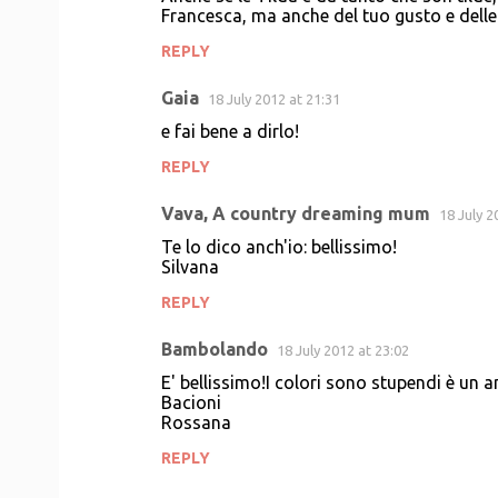
Francesca, ma anche del tuo gusto e delle
REPLY
Gaia
18 July 2012 at 21:31
e fai bene a dirlo!
REPLY
Vava, A country dreaming mum
18 July 2
Te lo dico anch'io: bellissimo!
Silvana
REPLY
Bambolando
18 July 2012 at 23:02
E' bellissimo!I colori sono stupendi è un
Bacioni
Rossana
REPLY