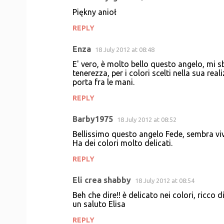
Piękny anioł
REPLY
Enza
18 July 2012 at 08:48
E' vero, è molto bello questo angelo, mi s
tenerezza, per i colori scelti nella sua rea
porta fra le mani.
REPLY
Barby1975
18 July 2012 at 08:52
Bellissimo questo angelo Fede, sembra viv
Ha dei colori molto delicati.
REPLY
Eli crea shabby
18 July 2012 at 08:54
Beh che dire!! è delicato nei colori, ricco d
un saluto Elisa
REPLY