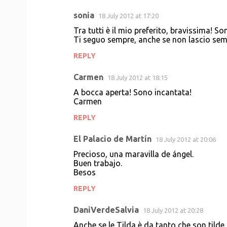
sonia
18 July 2012 at 17:20
Tra tutti è il mio preferito, bravissima! So
Ti seguo sempre, anche se non lascio sempr
REPLY
Carmen
18 July 2012 at 18:15
A bocca aperta! Sono incantata!
Carmen
REPLY
El Palacio de Martín
18 July 2012 at 20:06
Precioso, una maravilla de ángel.
Buen trabajo.
Besos
REPLY
DaniVerdeSalvia
18 July 2012 at 20:28
Anche se le Tilda è da tanto che son tilde,