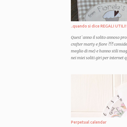
sono qui, completamente assorb
qui con tantissime amiche crea
stimolano, che mi ispirano, che
mettermi in discussione, a prov
..quando si dice REGALI UTILI!
divertirmi, a miglior...
Quest`anno il solito annoso pro
crafter marty e fiore ?!?! consi
meglio di me) e hanno stili mag
nei miei soliti giri per interne
mi sono illuminata! e per la pr
deciso quale sarebbe stato parte
segnalato nel blog in questione 
fare un "casserole carrier"... o
trasporta-teglia"! Ho pensato all
sacchetti e sacchettini, giri e ri
teglie appena uscite dal forno 
per poter portare in modo decent
amici e mi sono chiesta: MA 
Perpetual calendar