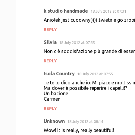
k studio handmade
18 July 2012 at 07:31
Aniołek jest cudowny:)))) świetnie go zrob
REPLY
Silvia
18 July 2012 at 07:35
Non c'è soddisfazione più grande di essere
REPLY
Isola Country
18 July 2012 at 07:55
...e te lo dico anche io: Mi piace e moltissi
Ma dover è possibile reperire i capelli!?
Un bacione
Carmen
REPLY
Unknown
18 July 2012 at 08:14
Wow! It is really, really beautiful!