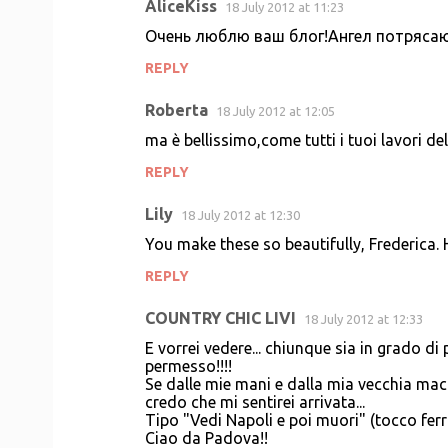
AliceKiss
18 July 2012 at 11:23
Очень люблю ваш блог!Ангел потрясающ
REPLY
Roberta
18 July 2012 at 12:05
ma è bellissimo,come tutti i tuoi lavori del
REPLY
Lily
18 July 2012 at 12:30
You make these so beautifully, Frederica. 
REPLY
COUNTRY CHIC LIVI
18 July 2012 at 12:33
E vorrei vedere... chiunque sia in grado di p
permesso!!!!
Se dalle mie mani e dalla mia vecchia macc
credo che mi sentirei arrivata...
Tipo "Vedi Napoli e poi muori" (tocco ferr
Ciao da Padova!!