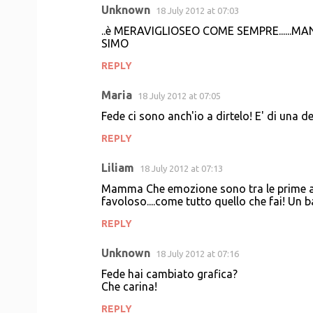
Unknown
18 July 2012 at 07:03
C
..è MERAVIGLIOSEO COME SEMPRE......MA
o
SIMO
m
REPLY
m
Maria
e
18 July 2012 at 07:05
n
Fede ci sono anch'io a dirtelo! E' di una 
t
REPLY
s
Liliam
18 July 2012 at 07:13
Mamma Che emozione sono tra le prime a l
favoloso....come tutto quello che fai! Un ba
REPLY
Unknown
18 July 2012 at 07:16
Fede hai cambiato grafica?
Che carina!
REPLY