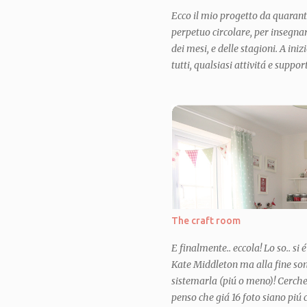
Ecco il mio progetto da quarant
perpetuo circolare, per insegnar
dei mesi, e delle stagioni. A in
tutti, qualsiasi attivitá e suppo
dell'asilo, e mi sono imbattuta, 
qui ) che ho subito acquistato,
successone coi bimbi. Da quel 
uno su quel genere ma con i gior
molto pignola e ne volevo uno p
immensamente bisogno di un pr
occupate (ma non con il cucito,
i bimbi sempre con me) in questo
is my "lock down project" as I lik
The craft room
E finalmente.. eccola! Lo so.. si 
Kate Middleton ma alla fine sono
sistemarla (piú o meno)! Cerche
penso che giá 16 foto siano piú c