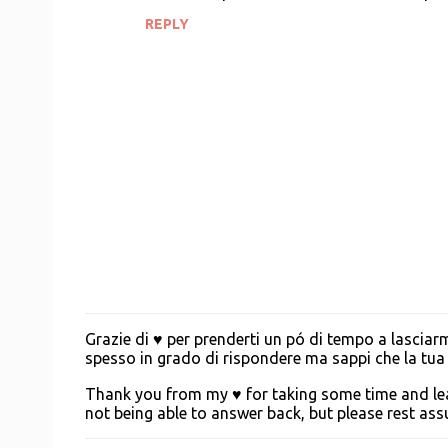
REPLY
Grazie di ♥ per prenderti un pó di tempo a lascia
P
spesso in grado di rispondere ma sappi che la tua g
o
s
Thank you from my ♥ for taking some time and leav
t
not being able to answer back, but please rest a
a
C