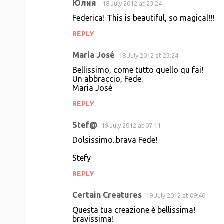
Юлия
18 July 2012 at 23:24
Federica! This is beautiful, so magical!!!
REPLY
Maria José
18 July 2012 at 23:24
Bellissimo, come tutto quello qu fai!
Un abbraccio, Fede.
Maria José
REPLY
Stef@
19 July 2012 at 07:11
Dolsissimo..brava Fede!
Stefy
REPLY
Certain Creatures
19 July 2012 at 09:40
Questa tua creazione è bellissima!
bravissima!