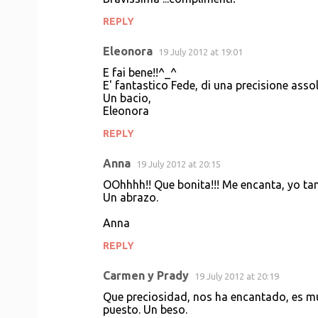
REPLY
Eleonora
19 July 2012 at 19:01
E fai bene!!^_^
E' fantastico Fede, di una precisione ass
Un bacio,
Eleonora
REPLY
Anna
19 July 2012 at 20:15
OOhhhh!! Que bonita!!! Me encanta, yo ta
Un abrazo.
Anna
REPLY
Carmen y Prady
19 July 2012 at 20:19
Que preciosidad, nos ha encantado, es mu
puesto. Un beso.