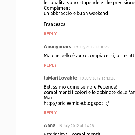
le tonalità sono stupende e che precisione
Complimenti!
un abbraccio e buon weekend
Francesca
REPLY
Anonymous
19 July 2012 at 10:29
Ma che bello è auto compiacersi, oltretut
REPLY
laMariLovable
19 July 2012 at 13:20
Bellissimo come sempre Federica!
complimenti i colori e le abbinate delle fan
Mari
http://bricieemicie.blogspot.it/
REPLY
Anna
19 July 2012 at 14:28
Bravissima ...complimenti!