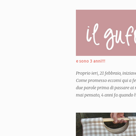
late Spring 2016} Non stavo davv
nel mio blog questo ultimo lavo
aspettare di consegnarlo alle pi
finalmente eccolo qui! Credo di
dal momento esatto in cui la pr
incinta. Avevo giá in mente di pr
aprono e diventano casette o min
per macchinine e tutto quel gener
e sono 3 anni!!!
Proprio ieri, 21 febbraio, inizi
Come promesso eccomi qui a fes
due parole prima di passare ai r
mai pensato, 4 anni fa quando ho
anni fa quando ho pubblicato il 
craft, sarebbero diventati cosí 
creduto che creare e giocare con
potesse far conoscere persone m
mondo cosí incredibile... mai av