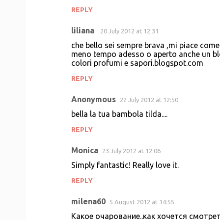
REPLY
liliana
20 July 2012 at 12:31
che bello sei sempre brava ,mi piace come
meno tempo adesso o aperto anche un blog d
colori profumi e sapori.blogspot.com
REPLY
Anonymous
22 July 2012 at 12:50
bella la tua bambola tilda....
REPLY
Monica
23 July 2012 at 12:06
Simply fantastic! Really love it.
REPLY
milena60
5 August 2012 at 14:55
Какое очарование..как хочется смотреть