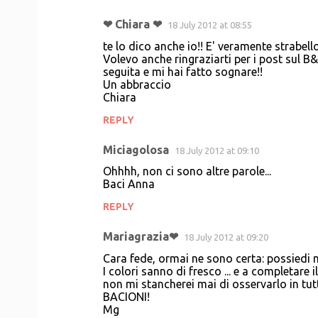
❤ Chiara ❤
18 July 2012 at 08:55
te lo dico anche io!! E' veramente strabell
Volevo anche ringraziarti per i post sul 
seguita e mi hai fatto sognare!!
Un abbraccio
Chiara
REPLY
Miciagolosa
18 July 2012 at 09:10
Ohhhh, non ci sono altre parole...
Baci Anna
REPLY
Mariagrazia❤
18 July 2012 at 09:20
Cara fede, ormai ne sono certa: possiedi ma
I colori sanno di fresco ... e a completare 
non mi stancherei mai di osservarlo in tutt
BACIONI!
Mg