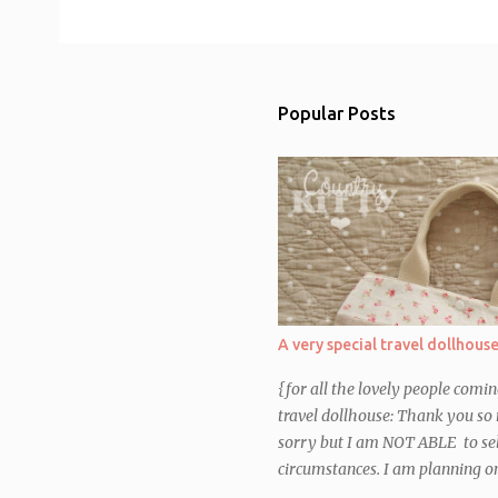
o
m
m
e
n
t
Popular Posts
A very special travel dollhous
{for all the lovely people comi
travel dollhouse: Thank you so 
sorry but I am NOT ABLE to sel
circumstances. I am planning on 
Etsy shop, so that you can make