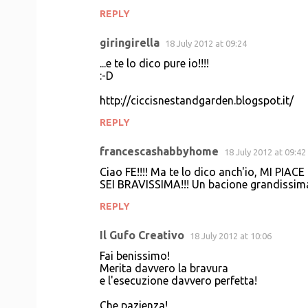
REPLY
giringirella
18 July 2012 at 09:24
...e te lo dico pure io!!!!
:-D
http://ciccisnestandgarden.blogspot.it/
REPLY
francescashabbyhome
18 July 2012 at 09:42
Ciao FE!!!! Ma te lo dico anch'io, MI PIACE
SEI BRAVISSIMA!!! Un bacione grandissima
REPLY
Il Gufo Creativo
18 July 2012 at 10:06
Fai benissimo!
Merita davvero la bravura
e l'esecuzione davvero perfetta!
Che pazienza!