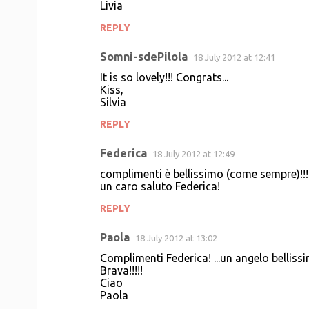
Livia
REPLY
Somni-sdePilola
18 July 2012 at 12:41
It is so lovely!!! Congrats...
Kiss,
Silvia
REPLY
Federica
18 July 2012 at 12:49
complimenti è bellissimo (come sempre)!!!
un caro saluto Federica!
REPLY
Paola
18 July 2012 at 13:02
Complimenti Federica! ...un angelo bellissim
Brava!!!!!
Ciao
Paola