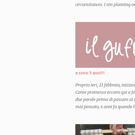
circumstances. I am planning on 
Etsy shop, so that you can make
late Spring 2016} Non stavo davv
nel mio blog questo ultimo lavo
aspettare di consegnarlo alle pi
finalmente eccolo qui! Credo di
dal momento esatto in cui la pr
incinta. Avevo giá in mente di pr
aprono e diventano casette o min
per macchinine e tutto quel gener
e sono 3 anni!!!
Proprio ieri, 21 febbraio, inizi
Come promesso eccomi qui a fes
due parole prima di passare ai r
mai pensato, 4 anni fa quando ho
anni fa quando ho pubblicato il 
craft, sarebbero diventati cosí 
creduto che creare e giocare con