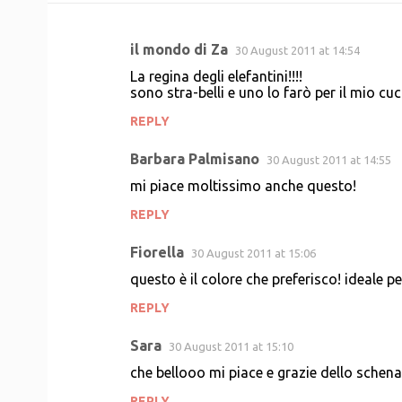
il mondo di Za
30 August 2011 at 14:54
C
La regina degli elefantini!!!!
o
sono stra-belli e uno lo farò per il mio cuc
m
REPLY
m
Barbara Palmisano
e
30 August 2011 at 14:55
n
mi piace moltissimo anche questo!
t
REPLY
s
Fiorella
30 August 2011 at 15:06
questo è il colore che preferisco! ideale pe
REPLY
Sara
30 August 2011 at 15:10
che bellooo mi piace e grazie dello schena
REPLY