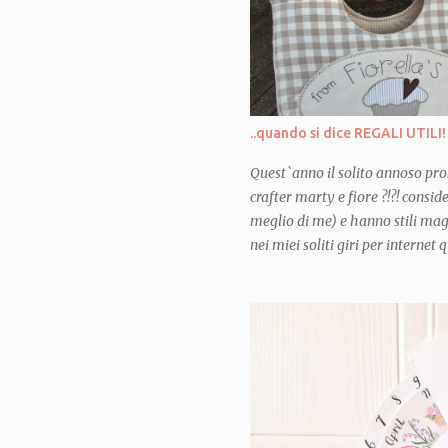
potesse far conoscere persone m
mondo cosí incredibile... mai av
sono qui, completamente assorb
qui con tantissime amiche crea
stimolano, che mi ispirano, che
mettermi in discussione, a prov
..quando si dice REGALI UTILI!
divertirmi, a miglior...
Quest`anno il solito annoso pro
crafter marty e fiore ?!?! consi
meglio di me) e hanno stili mag
nei miei soliti giri per interne
mi sono illuminata! e per la pr
deciso quale sarebbe stato parte
segnalato nel blog in questione 
fare un "casserole carrier"... o
trasporta-teglia"! Ho pensato all
sacchetti e sacchettini, giri e ri
teglie appena uscite dal forno 
per poter portare in modo decent