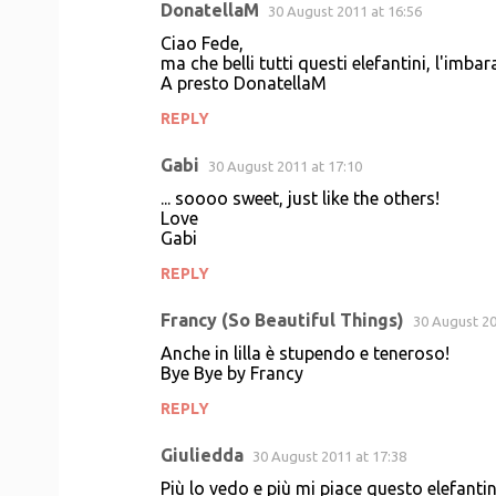
DonatellaM
30 August 2011 at 16:56
Ciao Fede,
ma che belli tutti questi elefantini, l'imbar
A presto DonatellaM
REPLY
Gabi
30 August 2011 at 17:10
... soooo sweet, just like the others!
Love
Gabi
REPLY
Francy (So Beautiful Things)
30 August 20
Anche in lilla è stupendo e teneroso!
Bye Bye by Francy
REPLY
Giuliedda
30 August 2011 at 17:38
Più lo vedo e più mi piace questo elefantin