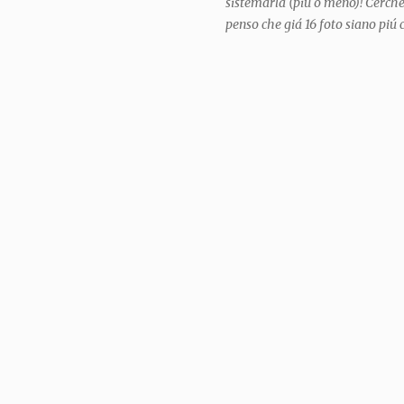
sistemarla (piú o meno)! Cerche
penso che giá 16 foto siano piú c
piú possibile, ma é una stanzina 
mostarvela tutta e farci stare tu
oggi vi mostro un pó di visioni 
dettaglio . E nei prossimi post 
negli interni, cosa tengo dove e
consiglio o ispirazione. *** And e
know... it's been waited for lo
but finally I was able to organiz
less)! I will try not to talk too