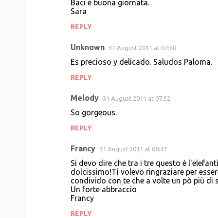
Baci e buona giornata.
Sara
REPLY
Unknown
31 August 2011 at 07:40
Es precioso y delicado. Saludos Paloma.
REPLY
Melody
31 August 2011 at 07:52
So gorgeous.
REPLY
Francy
31 August 2011 at 08:47
Si devo dire che tra i tre questo è l'elefa
dolcissimo!Ti volevo ringraziare per esser
condivido con te che a volte un pò più di so
Un forte abbraccio
Francy
REPLY