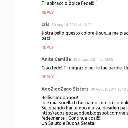
Ti abbraccio dolce Fede!!!
REPLY
cris
30 August 2011 at 18:22
è stra bello questo colore è sux...a me pia
baci
REPLY
Anita Camilla
30 August 2011 at 18:50
Ciao fede! Ti ringrazio per le tue parole. 
REPLY
AgoZigoZago Sisters
30 August 2011 at 19:
Bellissimoooooo!
Io e mia sorella ti facciamo i nostri compl
Se, quando hai tempo e ti va, desideri pas
http://agozigozagodue.blogspot.com/ne sa
fedelmente... Continua così!!!!!
Un Saluto e Buona Serata!