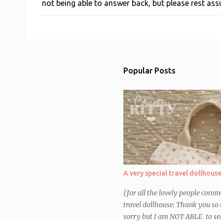
not being able to answer back, but please rest a
a
C
o
m
m
e
n
t
Popular Posts
A very special travel dollhous
{for all the lovely people comi
travel dollhouse: Thank you so 
sorry but I am NOT ABLE to sel