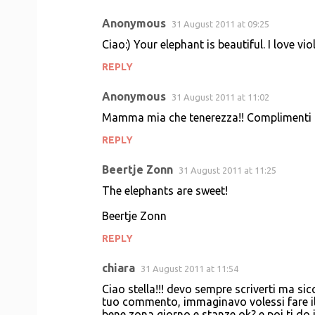
Anonymous
31 August 2011 at 09:25
Ciao:) Your elephant is beautiful. I love vi
REPLY
Anonymous
31 August 2011 at 11:02
Mamma mia che tenerezza!! Complimenti 
REPLY
Beertje Zonn
31 August 2011 at 11:25
The elephants are sweet!
Beertje Zonn
REPLY
chiara
31 August 2011 at 11:54
Ciao stella!!! devo sempre scriverti ma s
tuo commento, immaginavo volessi fare i
bene zona giorno e stanze ok? e poi ti do 