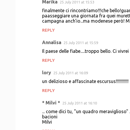
Marika
25 July 2011 at 15:53
finalmente ci rincontriamo!!!che bello!gua
paasseggiare una giornata fra quei muretti
campagna anch'io...ma modenese però! M
REPLY
Annalisa
25 July 2011 at 15:59
Il paese delle fiabe.....troppo bello. Ci vivrei
REPLY
lory
25 July 2011 at 16:09
un delizioso e affascinate escursus!!!!!!!!!
REPLY
* Milvi *
25 July 2011 at 16:10
... come dici tu, "un quadro meraviglioso" .
bacioni
Milvi