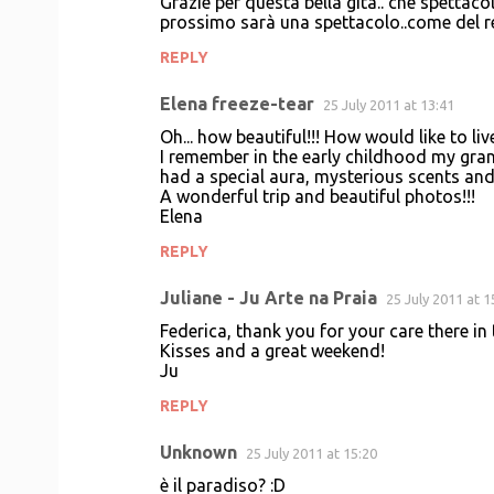
Grazie per questa bella gita.. che spettaco
prossimo sarà una spettacolo..come del re
REPLY
Elena freeze-tear
25 July 2011 at 13:41
Oh... how beautiful!!! How would like to live 
I remember in the early childhood my gra
had a special aura, mysterious scents an
A wonderful trip and beautiful photos!!!
Elena
REPLY
Juliane - Ju Arte na Praia
25 July 2011 at 1
Federica, thank you for your care there in
Kisses and a great weekend!
Ju
REPLY
Unknown
25 July 2011 at 15:20
è il paradiso? :D