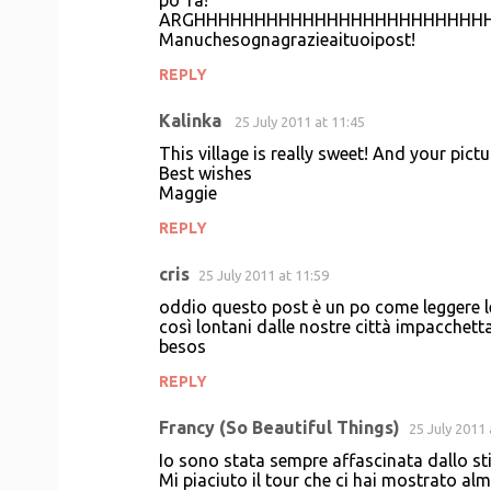
po' fa!
ARGHHHHHHHHHHHHHHHHHHHHHHHH
Manuchesognagrazieaituoipost!
REPLY
Kalinka
25 July 2011 at 11:45
This village is really sweet! And your pict
Best wishes
Maggie
REPLY
cris
25 July 2011 at 11:59
oddio questo post è un po come leggere le 
così lontani dalle nostre città impacchettat
besos
REPLY
Francy (So Beautiful Things)
25 July 2011 
Io sono stata sempre affascinata dallo sti
Mi piaciuto il tour che ci hai mostrato alm