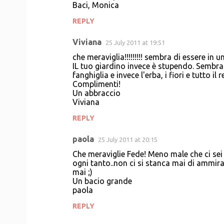
Baci, Monica
REPLY
Viviana
25 July 2011 at 19:51
che meraviglia!!!!!!!!! sembra di essere in 
IL tuo giardino invece è stupendo. Sembra i
fanghiglia e invece l'erba, i fiori e tutto il 
Complimenti!
Un abbraccio
Viviana
REPLY
paola
25 July 2011 at 20:15
Che meraviglie Fede! Meno male che ci sei tu
ogni tanto..non ci si stanca mai di ammira
mai ;)
Un bacio grande
paola
REPLY