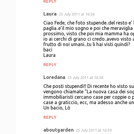
REPLY
Laura
25 July 2011 at 16:26
Ciao Fede, che foto stupende..del resto e' l
paglia..e'il mio sogno e poi che meraviglia 
prossimo, visto che poi mia mamma ha opt
io ai cerchi di grano ci credo..avevo vist
frutto di noi umani...tu li hai visti quindi?
baci
Laura
REPLY
Loredana
25 July 2011 at 16:38
Che posti stupendi!! Di recente ho visto su
vengono chiamate "La nuova casa dei sogn
immobiliaristi cercano case per coppie o pe
case a graticcio, ecc, ma adesso anche un
Un bacio, Lò
REPLY
aboutgarden
25 July 2011 at 16:59