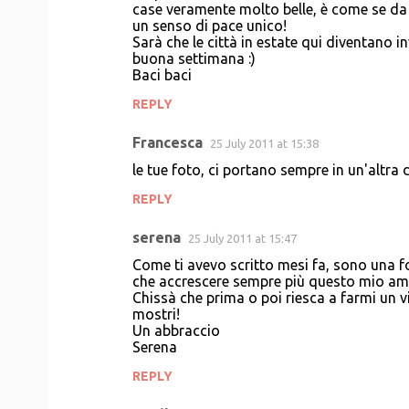
case veramente molto belle, è come se da q
un senso di pace unico!
Sarà che le città in estate qui diventano inv
buona settimana :)
Baci baci
REPLY
Francesca
25 July 2011 at 15:38
le tue foto, ci portano sempre in un'altra
REPLY
serena
25 July 2011 at 15:47
Come ti avevo scritto mesi fa, sono una f
che accrescere sempre più questo mio am
Chissà che prima o poi riesca a farmi un vi
mostri!
Un abbraccio
Serena
REPLY