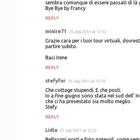
sembra comunque di essere passati di là g
Bye Bye by Francy
REPLY
minire71
25 July 2011 at 12:12
Grazie cara per i tuoi tour virtuali, dovres
partire subito.
Baci Irene
REPLY
stefyfor
25 July 2011 at 12:18
Che cottage stupendi. E che posti.
Io a fine giugno sono stata nel sud dell' 
che ci ha presentato sia molto meglio.
Stefy
REPLY
Lidia
25 July 2011 at 12:25
Bellissimi posti e foto notevoli, come semp