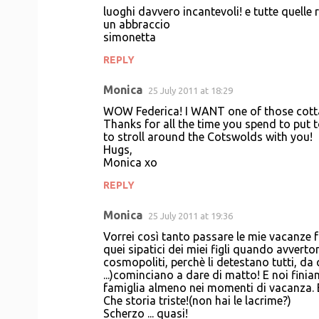
luoghi davvero incantevoli! e tutte quelle r
un abbraccio
simonetta
REPLY
Monica
25 July 2011 at 18:29
WOW Federica! I WANT one of those cottag
Thanks for all the time you spend to put to
to stroll around the Cotswolds with you!
Hugs,
Monica xo
REPLY
Monica
25 July 2011 at 19:36
Vorrei così tanto passare le mie vacanze fr
quei sipatici dei miei figli quando avverton
cosmopoliti, perchè li detestano tutti, da q
...)cominciano a dare di matto! E noi finia
famiglia almeno nei momenti di vacanza. E
Che storia triste!(non hai le lacrime?)
Scherzo ... quasi!