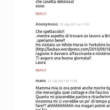
che casetta deliziosa!
o
xoxo
m
REPLY
m
Anonymous
e
25 July 2011 at 11:35
n
Che spettacolo!!
..mentre aspetto di trovare un lavoro a Bris
t
..speriamo bene!!
Ho visitato un White Horse in Yorkshire l
s
(http://laubao.wordpress.com/2010/09/16
ragione: è davvero affascinante e misterio
Ti auguro una buona giornata!!
Laura
REPLY
manu
25 July 2011 at 11:38
Mamma mia io ora potrei anche morire tipo
che meraviglia quei cottage e che fascino 
Quanto mi piacerebbe partire e rtrasferirmi 
insomma mi ci vorrebbe un po' di tempo per
fare?? ahhhhhhhhhhh ma magari potrei an