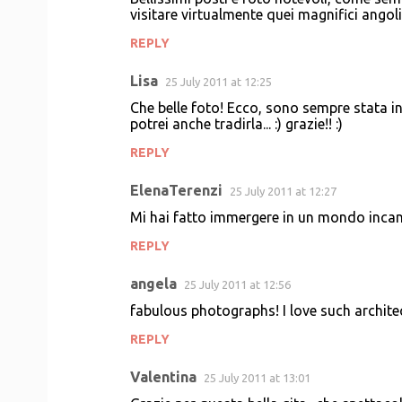
visitare virtualmente quei magnifici angoli
REPLY
Lisa
25 July 2011 at 12:25
Che belle foto! Ecco, sono sempre stata i
potrei anche tradirla... :) grazie!! :)
REPLY
ElenaTerenzi
25 July 2011 at 12:27
Mi hai fatto immergere in un mondo incan
REPLY
angela
25 July 2011 at 12:56
fabulous photographs! I love such archite
REPLY
Valentina
25 July 2011 at 13:01