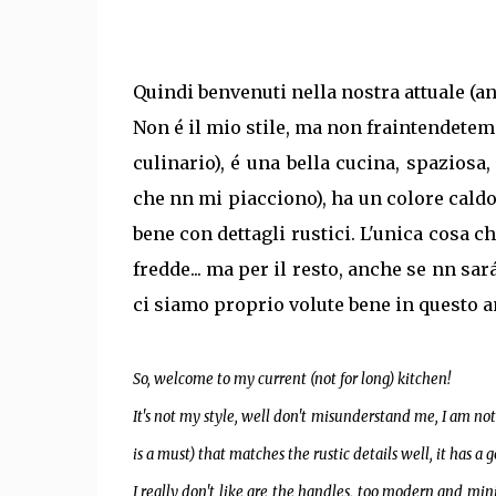
Quindi benvenuti nella nostra attuale (an
Non é il mio stile, ma non fraintendetem
culinario), é una bella cucina, spazios
che nn mi piacciono), ha un colore caldo
bene con dettagli rustici. L'unica cosa c
fredde... ma per il resto, anche se nn s
ci siamo proprio volute bene in questo 
So, welcome to my current (not for long) kitchen!
It's not my style, well don't misunderstand me, I am not 
is a must) that matches the rustic details well, it has a
I really don't like are the handles, too modern and mini