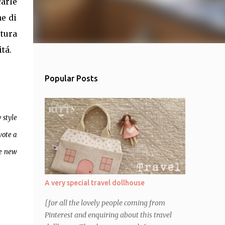
carle
ne di
utura
tá.
Popular Posts
 style
vote a
he new
A very special travel dollhouse
{for all the lovely people coming from
Pinterest and enquiring about this travel