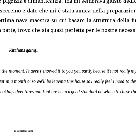
r pigrizia e dimenticanza.. ma mi sembrava giusto dedi
asceremo e dato che mi é stata amica nella preparazio
ottima nave maestra su cui basare la struttura della f
 parte, trovo che sia quasi perfetta per le nostre necessi
Kitchens going..
t the moment. I haven't showed it to you yet, partly becuse it's not really my
ut in a month or so we'll be leaving this house so I really feel I need to de
cooking adventures and that has been a good standard on which to chose t
*******