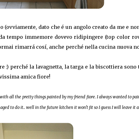
co (ovviamente, dato che é un angolo creato da me e no
he da tempo immemore dovevo ridipingere (top color ro
ormai rimarrá cosí, anche perché nella cucina nuova n
 :) perché la lavagnetta, la targa e la biscottiera sono 
vissima amica fiore!
with all the pretty things painted by my friend fiore. I always wanted to pai
to do it.. well in the future kitchen it won't fit so I guess I will leave it as 