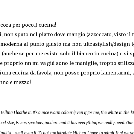
cora per poco..) cucina!
i, non sputo nel piatto dove mangio (azzeccato, visto il
a, moderna al punto giusto ma non ultrastylish/design 
 (anche se per me esiste solo il bianco in cucina) e si 
he proprio nn mi va giú sono le maniglie, troppo stilizz
ará una cucina da favola, non posso proprio lamentarmi, 
anno e mezzo!
telling I loathe it. It's a nice warm colour (even if for me, the white in the k
 good size, is very spacious, modern and it has everything we really need. One
malist... well even if it's not my fairytale kitchen I have to admit that we'v