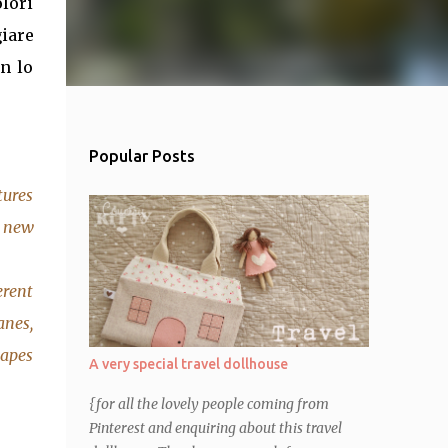
olori
giare
on lo
Popular Posts
tures
e new
erent
anes,
capes
A very special travel dollhouse
{for all the lovely people coming from
Pinterest and enquiring about this travel