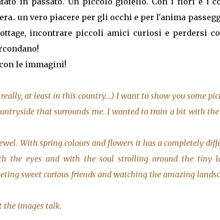
ato in passato. Un piccolo gioiello. Con i fiori e i c
era.. un vero piacere per gli occhi e per l'anima passeg
ottage, incontrare piccoli amici curiosi e perdersi c
ircondano!
 con le immagini!
eally, at least in this country...) I want to show you some pic
ntryside that surrounds me. I wanted to train a bit with th
jewel. With spring colours and flowers it has a completely diff
th the eyes and with the soul strolling around the tiny l
eeting sweet curious friends and watching the amazing lands
t the images talk.