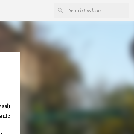
asa!)
dante