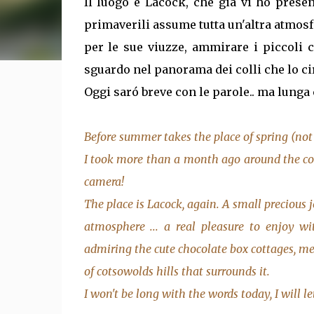
Il luogo é Lacock, che giá vi ho present
primaverili assume tutta un'altra atmosf
per le sue viuzze, ammirare i piccoli c
sguardo nel panorama dei colli che lo c
Oggi saró breve con le parole.. ma lunga
Before summer takes the place of spring (not r
I took more than a month ago around the cou
camera!
The place is Lacock, again. A small precious 
atmosphere ... a real pleasure to enjoy wi
admiring the cute chocolate box cottages, m
of cotsowolds hills that surrounds it.
I won't be long with the words today, I will le