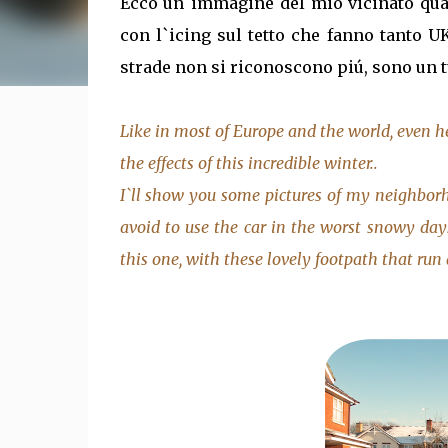
Ecco un`immagine del mio vicinato qual
con l`icing sul tetto che fanno tanto UK
strade non si riconoscono piú, sono un tu
Like in most of Europe and the world, even her
the effects of this incredible winter..
I`ll show you some pictures of my neighbor
avoid to use the car in the worst snowy days
this one, with these lovely footpath that run ac