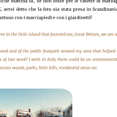
che mattina fa... se non fosse per le casette di marza
, avrei detto che la foto sia stata presa in Scandinavi
ttuno con i marciapiedi e con i giardinetti!
e in the little island that fostered me, Great Britain, we are 
hood and of the public footpath around my area that helped 
 of last week! I wish in Italy there could be an environment
ross woods, parks, little hills, residential areas etc.