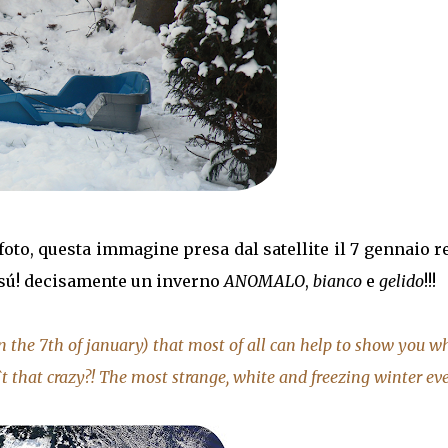
foto, questa immagine presa dal satellite il 7 gennaio 
ssú! decisamente un inverno
ANOMALO
,
bianco
e
gelido
!!!
 on the 7th of january) that most of all can help to show you w
t that crazy?! The most strange, white and freezing winter eve