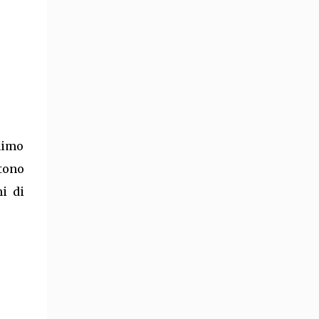
less) and tidy it up (more or less)! I will try
not to talk too much as I guess 16 pics are
boring enough on...
nimo
rtono
ni di