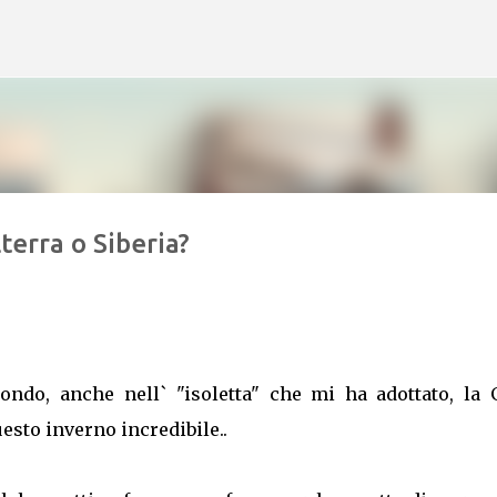
Skip to main content
terra o Siberia?
ndo, anche nell` "isoletta" che mi ha adottato, la 
uesto inverno incredibile..