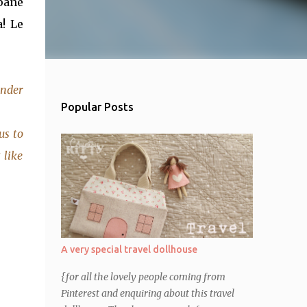
pane
a! Le
under
Popular Posts
us to
 like
A very special travel dollhouse
{for all the lovely people coming from
Pinterest and enquiring about this travel