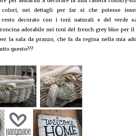
ore per aiutarmi a decorare la mia casetta country-sh
colori, nei dettagli per far si che potesse inser
cesto decorato con i toni naturali e del verde sa
roncina adorabile nei toni del french grey blue per i
er la sala da pranzo, che fa da regina nella mia ado
utto questo???