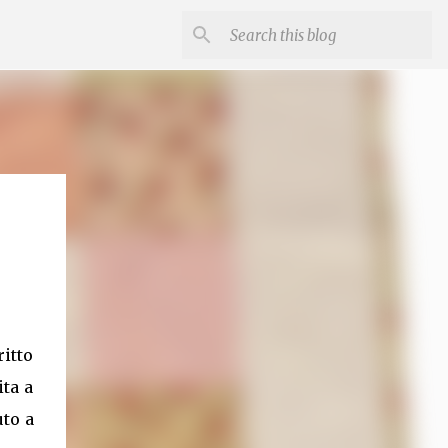
ritto
ita a
uto a