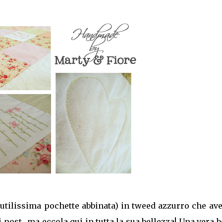
 utilissima pochette abbinata) in tweed azzurro che av
i post.. ma eccola qui in tutta la sua bellezza! Una vera 