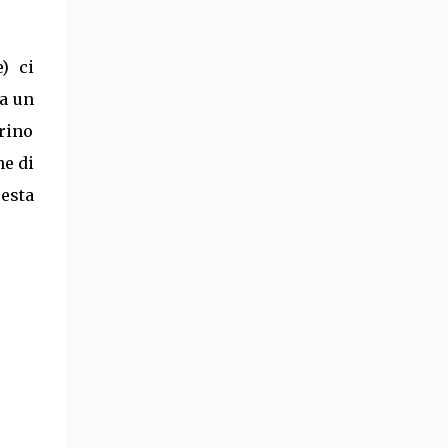
less) and tidy it up (more or less)! I will try
not to talk too much as I guess 16 pics are
boring enough on...
) ci
ra un
rino
ne di
uesta