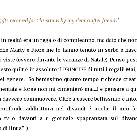
 gifts received for Christmas by my dear crafter friends!
i, in realtá era un regalo di compleanno, ma dato che no
miche Marty e Fiore me lo hanno tenuto in serbo e nas
o viste (ovvero durante le vacanze di Natale)! Penso pos
to quilt é in assoluto il PRINCIPE di tutti i regali! Mai
del genere... So benissimo quanto tempo richiede crear
entata e forse non mi cimenteró mai...) e pensare a q
fa davvero commuovere. Oltre a essere bellissimo e int
 confonde addirittura nel divano) é anche il mio fe
 tv o davanti a u giornale spapranzata sul divano.
di linus" :)