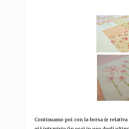
Continuamo poi con la borsa (e relativa
giá intravisto (in uso) in uno degli ultim