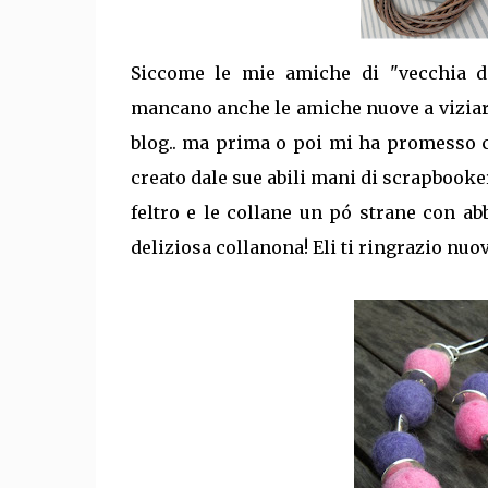
Siccome le mie amiche di "vecchia da
mancano anche le amiche nuove a viziarmi
blog.. ma prima o poi mi ha promesso c
creato dale sue abili mani di scrapbooker
feltro e le collane un pó strane con ab
deliziosa collanona! Eli ti ringrazio nuo