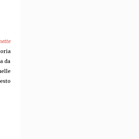
ette
toria
a da
nelle
esto