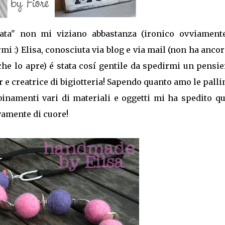
ta" non mi viziano abbastanza (ironico ovviamente
 :) Elisa, conosciuta via blog e via mail (non ha anco
he lo apre) é stata cosí gentile da spedirmi un pensie
 e creatrice di bigiotteria! Sapendo quanto amo le palli
binamenti vari di materiali e oggetti mi ha spedito q
vamente di cuore!