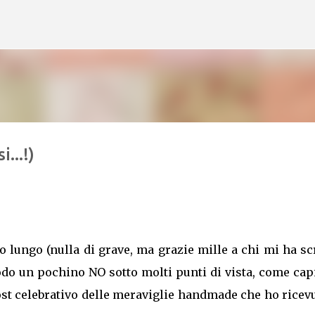
Skip to main content
...!)
lungo (nulla di grave, ma grazie mille a chi mi ha sc
odo un pochino NO sotto molti punti di vista, come cap
 post celebrativo delle meraviglie handmade che ho ricev