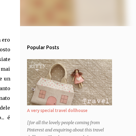
n ero
Popular Posts
costo
siate
, mai
e un
uanto
onato
dele
A very special travel dollhouse
.. é
{for all the lovely people coming from
Pinterest and enquiring about this travel