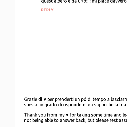
quest'albero è da urlo!!!! mi piace davve
REPLY
Grazie di ♥ per prenderti un pó di tempo a lascia
P
spesso in grado di rispondere ma sappi che la tua g
o
s
Thank you from my ♥ for taking some time and leav
t
not being able to answer back, but please rest a
a
C