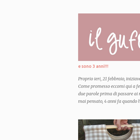
Etsy shop, so that you can make
late Spring 2016} Non stavo davv
nel mio blog questo ultimo lavo
aspettare di consegnarlo alle pi
finalmente eccolo qui! Credo di
dal momento esatto in cui la pr
incinta. Avevo giá in mente di pr
aprono e diventano casette o min
per macchinine e tutto quel gener
e sono 3 anni!!!
Proprio ieri, 21 febbraio, inizi
Come promesso eccomi qui a fes
due parole prima di passare ai r
mai pensato, 4 anni fa quando ho
anni fa quando ho pubblicato il 
craft, sarebbero diventati cosí 
creduto che creare e giocare con
potesse far conoscere persone m
mondo cosí incredibile... mai av