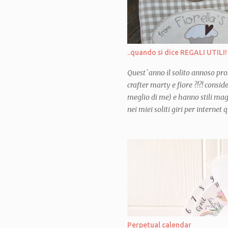
sono qui, completamente assorb
qui con tantissime amiche crea
stimolano, che mi ispirano, che
mettermi in discussione, a prov
..quando si dice REGALI UTILI!
divertirmi, a miglior...
Quest`anno il solito annoso pro
crafter marty e fiore ?!?! consi
meglio di me) e hanno stili mag
nei miei soliti giri per interne
mi sono illuminata! e per la pr
deciso quale sarebbe stato parte
segnalato nel blog in questione 
fare un "casserole carrier"... o
trasporta-teglia"! Ho pensato all
sacchetti e sacchettini, giri e ri
teglie appena uscite dal forno 
per poter portare in modo decent
amici e mi sono chiesta: MA 
Perpetual calendar