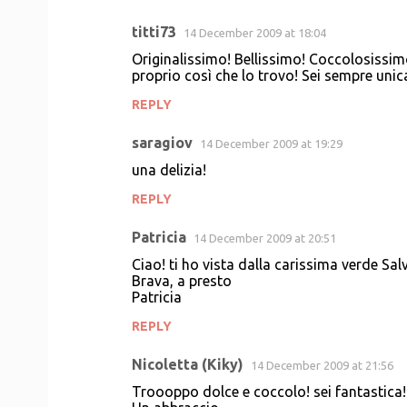
titti73
14 December 2009 at 18:04
Originalissimo! Bellissimo! Coccolosissimo
proprio così che lo trovo! Sei sempre unica
REPLY
saragiov
14 December 2009 at 19:29
una delizia!
REPLY
Patricia
14 December 2009 at 20:51
Ciao! ti ho vista dalla carissima verde Sal
Brava, a presto
Patricia
REPLY
Nicoletta (Kiky)
14 December 2009 at 21:56
Troooppo dolce e coccolo! sei fantastica!