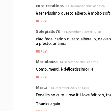
cute creations
14 December 2009 at 11:24
è tenerissimo questo albero, è molto soft 
REPLY
Solegiallo73
14 December 2009 at 12:48
ciao fede! carino questo alberello, davvero
a presto, arianna
REPLY
Mariolonza
14 December 2009 at 12:51
Complimenti, è delicatissimo! :-)
REPLY
Marta
14 December 2009 at 14:04
Fede its so cute. I love it. I love felt too, th
Thanks again.