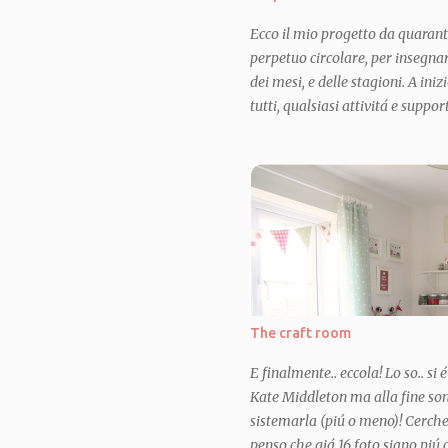
Ecco il mio progetto da quarant
perpetuo circolare, per insegnar
dei mesi, e delle stagioni. A in
tutti, qualsiasi attivitá e suppo
dell'asilo, e mi sono imbattuta, 
qui ) che ho subito acquistato,
successone coi bimbi. Da quel 
uno su quel genere ma con i gior
molto pignola e ne volevo uno p
immensamente bisogno di un pr
occupate (ma non con il cucito,
i bimbi sempre con me) in questo
is my "lock down project" as I lik
The craft room
E finalmente.. eccola! Lo so.. si 
Kate Middleton ma alla fine sono
sistemarla (piú o meno)! Cerche
penso che giá 16 foto siano piú c