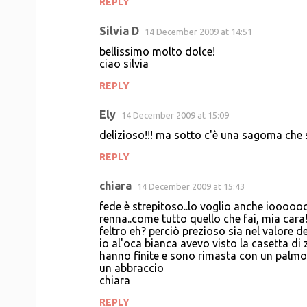
REPLY
Silvia D
14 December 2009 at 14:51
bellissimo molto dolce!
ciao silvia
REPLY
Ely
14 December 2009 at 15:09
delizioso!!! ma sotto c'è una sagoma che s
REPLY
chiara
14 December 2009 at 15:43
fede è strepitoso..lo voglio anche ioooo
renna..come tutto quello che fai, mia cara
feltro eh? perciò prezioso sia nel valore d
io al'oca bianca avevo visto la casetta di 
hanno finite e sono rimasta con un palmo 
un abbraccio
chiara
REPLY