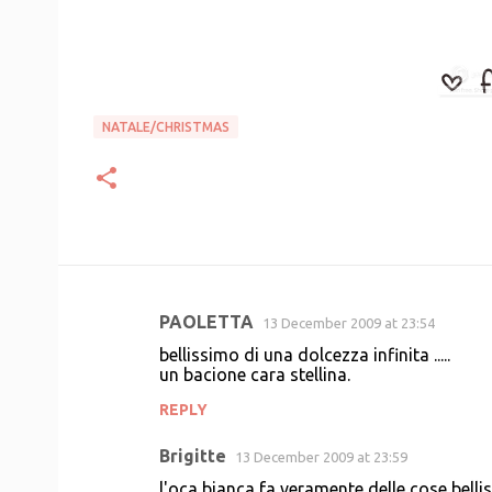
NATALE/CHRISTMAS
PAOLETTA
13 December 2009 at 23:54
C
bellissimo di una dolcezza infinita .....
o
un bacione cara stellina.
m
REPLY
m
Brigitte
e
13 December 2009 at 23:59
n
l'oca bianca fa veramente delle cose belli