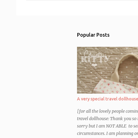
o
m
m
e
n
t
Popular Posts
A very special travel dollhous
{for all the lovely people comi
travel dollhouse: Thank you so 
sorry but I am NOT ABLE to sel
circumstances. I am planning on 