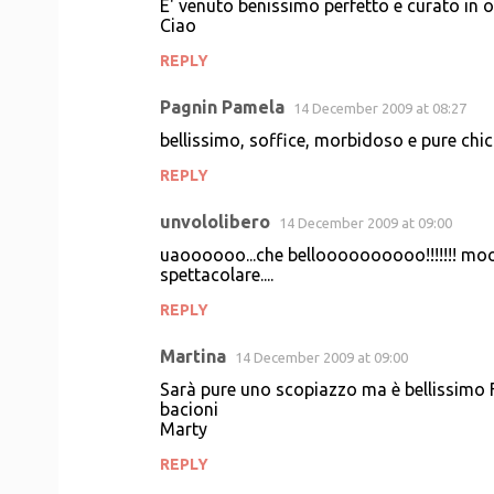
E' venuto benissimo perfetto e curato in o
Ciao
REPLY
Pagnin Pamela
14 December 2009 at 08:27
bellissimo, soffice, morbidoso e pure chic
REPLY
unvololibero
14 December 2009 at 09:00
uaoooooo...che belloooooooooo!!!!!!! 
spettacolare....
REPLY
Martina
14 December 2009 at 09:00
Sarà pure uno scopiazzo ma è bellissimo 
bacioni
Marty
REPLY