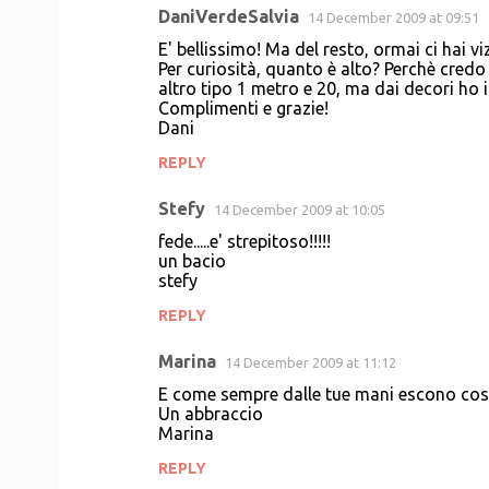
DaniVerdeSalvia
14 December 2009 at 09:51
E' bellissimo! Ma del resto, ormai ci hai vi
Per curiosità, quanto è alto? Perchè credo
altro tipo 1 metro e 20, ma dai decori ho 
Complimenti e grazie!
Dani
REPLY
Stefy
14 December 2009 at 10:05
fede.....e' strepitoso!!!!!
un bacio
stefy
REPLY
Marina
14 December 2009 at 11:12
E come sempre dalle tue mani escono cose 
Un abbraccio
Marina
REPLY