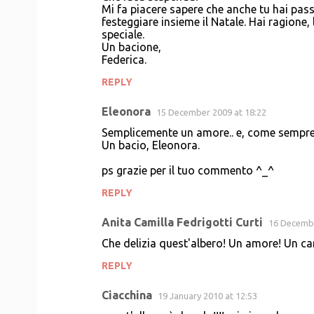
Mi fa piacere sapere che anche tu hai pas
festeggiare insieme il Natale. Hai ragione,
speciale.
Un bacione,
Federica.
REPLY
Eleonora
15 December 2009 at 18:22
Semplicemente un amore.. e, come sempre
Un bacio, Eleonora.
ps grazie per il tuo commento ^_^
REPLY
Anita Camilla Fedrigotti Curti
16 Decembe
Che delizia quest'albero! Un amore! Un ca
REPLY
Ciacchina
19 January 2010 at 12:53