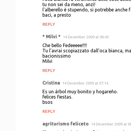
tu non sei da meno, anzi!
t
l'alberello è stupendo, si potrebbe anche fa
baci, a presto
s
REPLY
* Milvi *
14 December 2009 at 06:43
Che bello Fedeeeee!!!!
Tu l'avrai scopiazzato dall'oca bianca, ma
bacionissimo
Milvi
REPLY
Cristina
14 December 2009 at 07:14
Es un árbol muy bonito y hogareño.
felices fiestas.
bsos
REPLY
agriturismo feliceto
14 December 2009 at 0