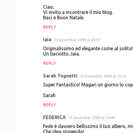
Ciao,
Vi invito a incontrare il mio blog.
Baci e Buon Natale.
REPLY
Iaia
15 December 2009 at 09:57
Originalissimo ed elegante come al solito!
Un baciotto...Iaia.
REPLY
Sarah Tognetti
15 December 2009 at 12:22
Super Fantastico! Magari un giorno lo copi
Sarah
REPLY
FEDERICA
15 December 2009 at 14:45
Fede è davvero bellissimo il tuo albero, m
Che idea stupenda!