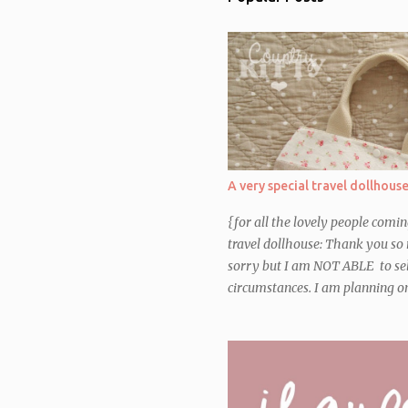
A very special travel dollhous
{for all the lovely people comi
travel dollhouse: Thank you so 
sorry but I am NOT ABLE to sel
circumstances. I am planning on 
Etsy shop, so that you can make
late Spring 2016} Non stavo davv
nel mio blog questo ultimo lavo
aspettare di consegnarlo alle pi
finalmente eccolo qui! Credo di