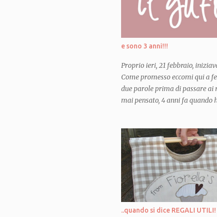
dal momento esatto in cui la pr
incinta. Avevo giá in mente di pr
aprono e diventano casette o min
per macchinine e tutto quel gener
e sono 3 anni!!!
Proprio ieri, 21 febbraio, inizi
Come promesso eccomi qui a fes
due parole prima di passare ai r
mai pensato, 4 anni fa quando ho
anni fa quando ho pubblicato il 
craft, sarebbero diventati cosí 
creduto che creare e giocare con
potesse far conoscere persone m
mondo cosí incredibile... mai av
sono qui, completamente assorb
qui con tantissime amiche crea
stimolano, che mi ispirano, che
mettermi in discussione, a prov
..quando si dice REGALI UTILI!
divertirmi, a miglior...