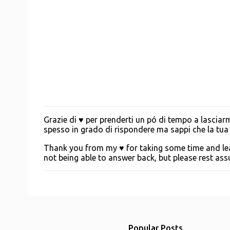
Grazie di ♥ per prenderti un pó di tempo a lascia
P
spesso in grado di rispondere ma sappi che la tua g
o
s
Thank you from my ♥ for taking some time and leav
t
not being able to answer back, but please rest a
a
C
o
m
m
e
n
t
Popular Posts