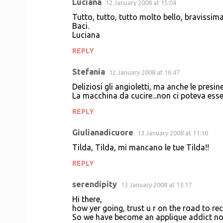
Luciana
12 January 2008 at 15:04
Tutto, tutto, tutto molto bello, bravissima
Baci.
Luciana
REPLY
Stefania
12 January 2008 at 16:47
Deliziosi gli angioletti, ma anche le presin
La macchina da cucire...non ci poteva esser
REPLY
Giulianadicuore
13 January 2008 at 11:10
Tilda, Tilda, mi mancano le tue Tilda!!
REPLY
serendipity
13 January 2008 at 13:17
Hi there,
how yer going, trust u r on the road to re
So we have become an applique addict now !!