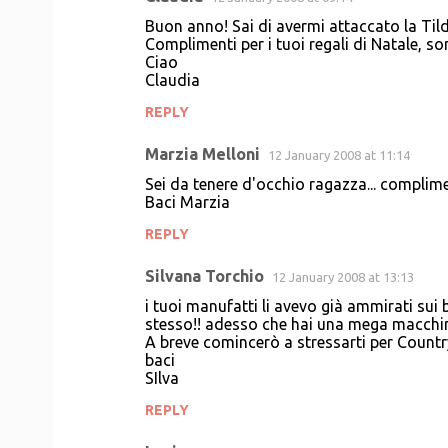
Buon anno! Sai di avermi attaccato la Tild
Complimenti per i tuoi regali di Natale, so
Ciao
Claudia
REPLY
Marzia Melloni
12 January 2008 at 11:14
Sei da tenere d'occhio ragazza... complimen
Baci Marzia
REPLY
Silvana Torchio
12 January 2008 at 13:13
i tuoi manufatti li avevo già ammirati sui b
stesso!! adesso che hai una mega macchina
A breve comincerò a stressarti per Count
baci
SIlva
REPLY