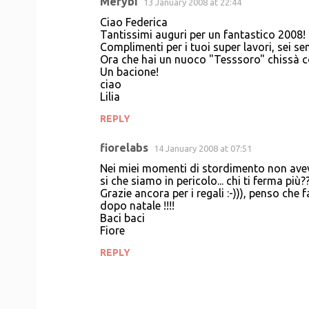
Merybi
13 January 2008 at 22:44
Ciao Federica
Tantissimi auguri per un fantastico 2008!
Complimenti per i tuoi super lavori, sei s
Ora che hai un nuoco "Tesssoro" chissà 
Un bacione!
ciao
Lilia
REPLY
fiorelabs
14 January 2008 at 07:51
Nei miei momenti di stordimento non avevo
si che siamo in pericolo... chi ti ferma più?
Grazie ancora per i regali :-))), penso che 
dopo natale !!!!
Baci baci
Fiore
REPLY