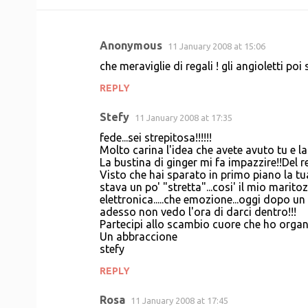
Anonymous
11 January 2008 at 15:06
C
che meraviglie di regali ! gli angioletti po
o
REPLY
m
m
Stefy
11 January 2008 at 17:35
e
fede...sei strepitosa!!!!!!
n
Molto carina l'idea che avete avuto tu e l
La bustina di ginger mi fa impazzire!!Del r
t
Visto che hai sparato in primo piano la tu
stava un po' "stretta"...cosi' il mio marit
s
elettronica.....che emozione...oggi dopo un
adesso non vedo l'ora di darci dentro!!!
Partecipi allo scambio cuore che ho organ
Un abbraccione
stefy
REPLY
Rosa
11 January 2008 at 17:45