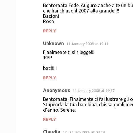
Bentornata Fede. Auguro anche a te un buon
che hai chiuso il 2007 alla grande!!!!
Bacioni
Rosa
REPLY
Unknown
11 January 2008 at 19:11
Finalmente ti si rilegge!!!
:PPP
baci!!!!
REPLY
Anonymous
11 January 2008 at 19:57
Bentornata! Finalmente ci fai lustrare gli 
Stupenda la tua bambina: chissà quali me
d'anno. Serena.
REPLY
Claudia
12 January 2008 at 09:14