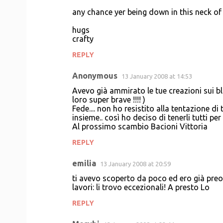
any chance yer being down in this neck o
hugs
crafty
REPLY
Anonymous
13 January 2008 at 14:53
Avevo già ammirato le tue creazioni sui bl
loro super brave !!!! )
Fede.... non ho resistito alla tentazione di t
insieme.. così ho deciso di tenerli tutti pe
Al prossimo scambio Bacioni Vittoria
REPLY
emilia
13 January 2008 at 20:59
ti avevo scoperto da poco ed ero già preo
lavori: li trovo eccezionali! A presto Lo
REPLY