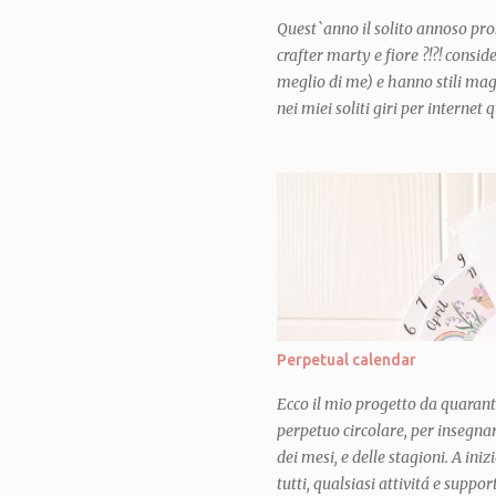
Quest`anno il solito annoso pro
crafter marty e fiore ?!?! consi
meglio di me) e hanno stili mag
nei miei soliti giri per interne
mi sono illuminata! e per la pr
deciso quale sarebbe stato parte
segnalato nel blog in questione 
fare un "casserole carrier"... o
trasporta-teglia"! Ho pensato all
sacchetti e sacchettini, giri e ri
teglie appena uscite dal forno 
per poter portare in modo decent
amici e mi sono chiesta: MA 
Perpetual calendar
Ecco il mio progetto da quarant
perpetuo circolare, per insegnar
dei mesi, e delle stagioni. A in
tutti, qualsiasi attivitá e suppo