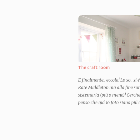
dell'asilo, e mi sono imbattuta, 
qui ) che ho subito acquistato,
successone coi bimbi. Da quel 
uno su quel genere ma con i gior
molto pignola e ne volevo uno p
immensamente bisogno di un pr
occupate (ma non con il cucito,
i bimbi sempre con me) in questo
is my "lock down project" as I lik
The craft room
E finalmente.. eccola! Lo so.. si 
Kate Middleton ma alla fine sono
sistemarla (piú o meno)! Cerche
penso che giá 16 foto siano piú c
piú possibile, ma é una stanzina 
mostarvela tutta e farci stare tu
oggi vi mostro un pó di visioni 
dettaglio . E nei prossimi post 