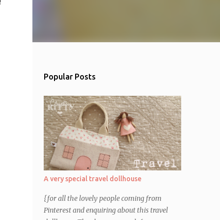
!
Popular Posts
A very special travel dollhouse
{for all the lovely people coming from
Pinterest and enquiring about this travel