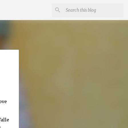
ove
alle