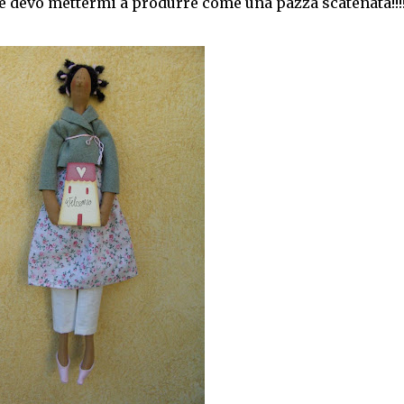
e devo mettermi a produrre come una pazza scatenata!!!